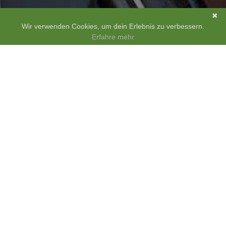
✖
Wir verwenden Cookies, um dein Erlebnis zu verbessern.
Erfahre mehr
Die RadimDienst-Benefits richten sich ausschließlich an Kunden des
Öffentlichen Dienstes mit einem gültigen Dienststellencode.
Kontakt
Unsere Geschäftszeiten:
montags bis freitags
von 8 bis 18 Uhr.
Telefon: 0234 54506-180
E-Mail:
info@radimdienst.de